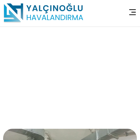
Sığınak Havalandırma
Sistemleri –
Ümraniye Kazım
Karabekir
Anasayfa
>
Sığınak Havalandırma Sistemleri – Ümraniye
Kazım Karabekir