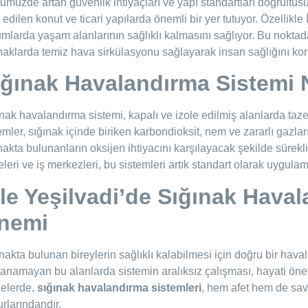
müzde artan güvenlik ihtiyaçları ve yapı standartları doğrultu
 edilen konut ve ticari yapılarda önemli bir yer tutuyor. Özellikle
mlarda yaşam alanlarının sağlıklı kalmasını sağlıyor. Bu nokta
naklarda temiz hava sirkülasyonu sağlayarak insan sağlığını kor
ığınak Havalandırma Sistemi 
nak havalandırma sistemi, kapalı ve izole edilmiş alanlarda taz
emler, sığınak içinde biriken karbondioksit, nem ve zararlı gazlar
nakta bulunanların oksijen ihtiyacını karşılayacak şekilde sürekl
eleri ve iş merkezleri, bu sistemleri artık standart olarak uygula
ile Yeşilvadi’de Sığınak Hava
nemi
nakta bulunan bireylerin sağlıklı kalabilmesi için doğru bir hav
anamayan bu alanlarda sistemin aralıksız çalışması, hayati önem 
gelerde,
sığınak havalandırma sistemleri
, hem afet hem de sav
rlarındandır.