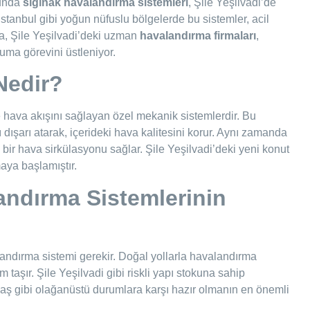
sunda
sığınak havalandırma sistemleri
, Şile Yeşilvadi’de
 İstanbul gibi yoğun nüfuslu bölgelerde bu sistemler, acil
da, Şile Yeşilvadi’deki uzman
havalandırma firmaları
,
uma görevini üstleniyor.
Nedir?
e hava akışını sağlayan özel mekanik sistemlerdir. Bu
ı dışarı atarak, içerideki hava kalitesini korur. Aynı zamanda
i bir hava sirkülasyonu sağlar. Şile Yeşilvadi’deki yeni konut
maya başlamıştır.
landırma Sistemlerinin
alandırma sistemi gerekir. Doğal yollarla havalandırma
taşır. Şile Yeşilvadi gibi riskli yapı stokuna sahip
aş gibi olağanüstü durumlara karşı hazır olmanın en önemli