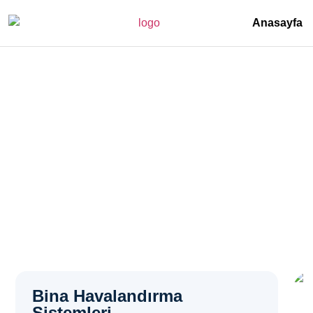
Anasayfa
Sığınak Havalandırma S
Anasayfa
>
Sığınak Havalandırma Sistemleri – Şile Yeşilvadi
Bina Havalandırma
Sistemleri