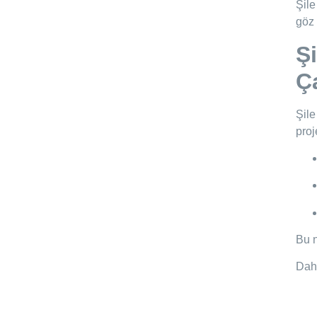
Şile
göz 
Ş
Ç
Şile
proj
Bu n
Daha