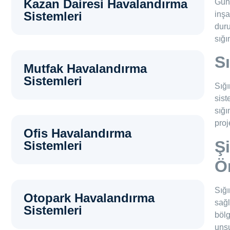
Kazan Dairesi Havalandırma
Günü
Sistemleri
inşa
duru
sığı
S
Mutfak Havalandırma
Sistemleri
Sığı
sist
sığı
proj
Ofis Havalandırma
Ş
Sistemleri
Ö
Sığı
Otopark Havalandırma
sağl
Sistemleri
böl
unsu