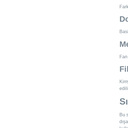
Fark
Do
Basi
Me
Fan 
Fi
Kimy
edili
S
Bu s
dışa