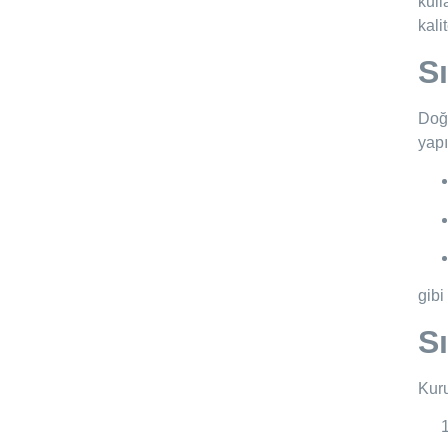
kull
kali
S
Doğr
yapı
gibi
S
Kuru