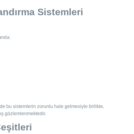
landırma Sistemleri
anda:
nde bu sistemlerin zorunlu hale gelmesiyle birlikte,
tış gözlemlenmektedir.
şitleri