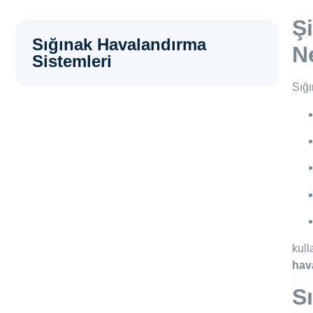
Ş
Sığınak Havalandırma
Ne
Sistemleri
Sığı
kull
hav
S