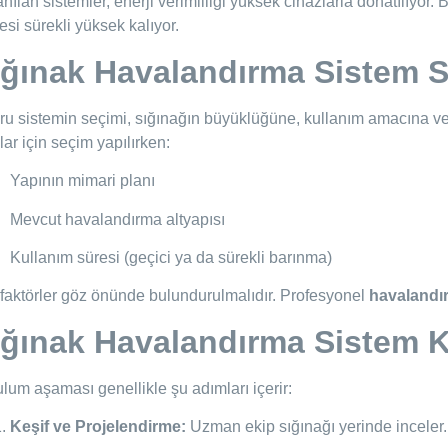
anılan sistemler, enerji verimliliği yüksek cihazlarla donatılıyor
tesi sürekli yüksek kalıyor.
ığınak Havalandırma Sistem Se
u sistemin seçimi, sığınağın büyüklüğüne, kullanım amacına ve ki
lar için seçim yapılırken:
Yapının mimari planı
Mevcut havalandırma altyapısı
Kullanım süresi (geçici ya da sürekli barınma)
 faktörler göz önünde bulundurulmalıdır. Profesyonel
havalandır
ığınak Havalandırma Sistem K
lum aşaması genellikle şu adımları içerir:
Keşif ve Projelendirme:
Uzman ekip sığınağı yerinde inceler.