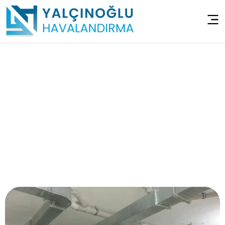
Sığınak Havalandırma
Sistemleri –
Çekmeköy Hüseyinli
Anasayfa
>
Sığınak Havalandırma Sistemleri – Çekmeköy
Hüseyinli