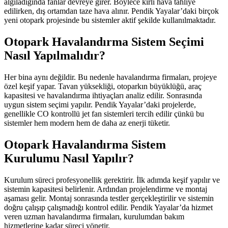
algıladığında fanlar devreye girer. Böylece kirli hava tahliye
edilirken, dış ortamdan taze hava alınır. Pendik Yayalar’daki birçok
yeni otopark projesinde bu sistemler aktif şekilde kullanılmaktadır.
Otopark Havalandırma Sistem Seçimi
Nasıl Yapılmalıdır?
Her bina aynı değildir. Bu nedenle havalandırma firmaları, projeye
özel keşif yapar. Tavan yüksekliği, otoparkın büyüklüğü, araç
kapasitesi ve havalandırma ihtiyaçları analiz edilir. Sonrasında
uygun sistem seçimi yapılır. Pendik Yayalar’daki projelerde,
genellikle CO kontrollü jet fan sistemleri tercih edilir çünkü bu
sistemler hem modern hem de daha az enerji tüketir.
Otopark Havalandırma Sistem
Kurulumu Nasıl Yapılır?
Kurulum süreci profesyonellik gerektirir. İlk adımda keşif yapılır ve
sistemin kapasitesi belirlenir. Ardından projelendirme ve montaj
aşaması gelir. Montaj sonrasında testler gerçekleştirilir ve sistemin
doğru çalışıp çalışmadığı kontrol edilir. Pendik Yayalar’da hizmet
veren uzman havalandırma firmaları, kurulumdan bakım
hizmetlerine kadar süreci yönetir.