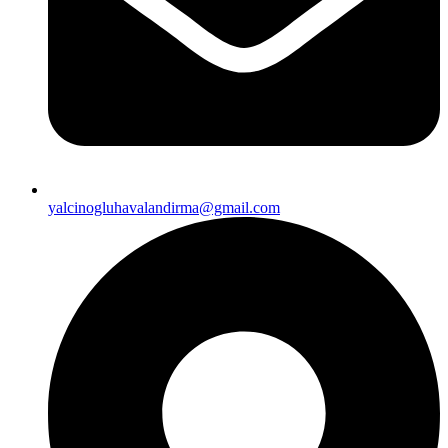
yalcinogluhavalandirma@gmail.com