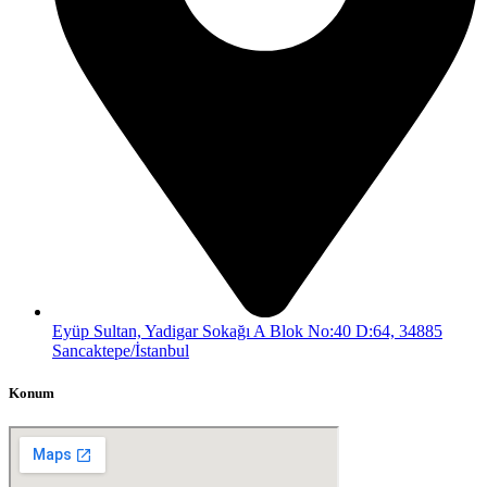
Eyüp Sultan, Yadigar Sokağı A Blok No:40 D:64, 34885
Sancaktepe/İstanbul
Konum